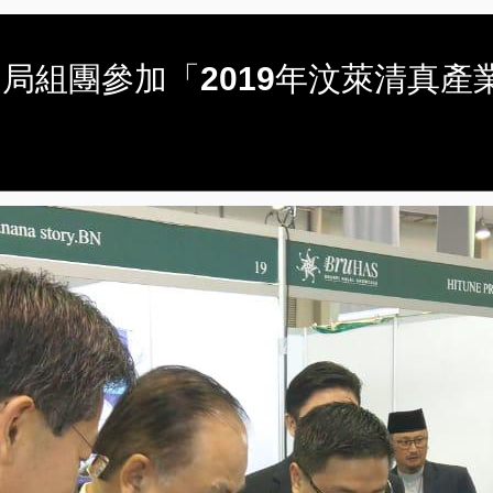
濟部國貿局組團參加「2019年汶萊