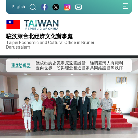
:::
English
:::
外交部重要言論
我國政府將在美國亞利桑納州設立「駐鳳凰城辦
事處」，進一步深化台美交流合作
駐汶萊台北經濟文化辦事處
第一屆亞太在宅醫療大會開幕 總統盼分享臺灣
Taipei Economic and Cultural Office in Brunei
經驗為亞太醫療照護發展開創新里程碑
Darussalam
外交部發布WHA文宣影片「台灣醫療點亮世界」
及「台灣智慧醫療與健康產業展」預告短片，向
世界展現台灣守護全球健康的創新能量
總統出訪史瓦帝尼返國談話 強調臺灣人有權利
重點消息
走向世界 盼與理念相近國家共同維護國際秩序
堅定走向世界 賴總統抵達史瓦帝尼王國進行國是
訪問
總統與五院院長新春茶敘 盼化分歧為團結、為
國家邁出合作第一步
總統農曆春節談話
台美貿易協議完成簽署達成6大目標、創5大歷史
性突破 總統強調將以3大面向加速臺灣經濟轉型
升級 籲請立院全力支持並盡速通過
臺美簽署「對等貿易協定」確立對等關稅15%且不
疊加 我輸美2072項產品豁免對等關稅