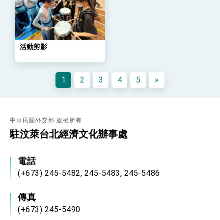
「總合外交」與台歐美日關係深化
總統以「韌性之島，希望之光」為題發表2026新
年談話
總統主持「守護民主台灣國安行動方案」記者
會 強調以實力守護台海和平 以決心掌握國家
活動剪影
命運
變局中 奮起的新臺灣 總統發表國慶演說
總統發表執政周年談話 盼面對未來挑戰 堅持
1
2
3
4
5
»
團結 迎風轉型 穩健前行
賴總統就職演說影片
總統重要談話
中華民國外交部 版權所有
駐汶萊台北經濟文化辦事處
外交部重要言論
我國政府將在美國亞利桑納州設立「駐鳳凰城辦
事處」，進一步深化台美交流合作
電話
(+673) 245-5482, 245-5483, 245-5486
傳真
(+673) 245-5490