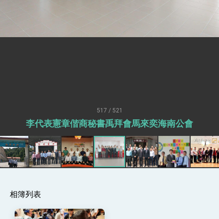
總統接受「法新社」（AFP）專訪內容
外交部長林佳龍於《外交事務》撰文指出：自由
世界 需要台灣，團結合作方能守護繁榮
外交部長林佳龍出席《台灣光華雜誌》50週年慶
「見證蛻變，分享世界的光華」開幕式，期許數
位轉 型迎向下個50年
總統主持「台美經濟繁榮夥伴對話」記者會 說
明臺美合作三大戰略方向 盼與民主夥伴共同引
領 下一個世代的繁榮
外交部長林佳龍接受印尼「時代雜誌」專訪，闡
述印太安全局勢，籲深化台印尼半導體供應鏈合
作
外交部長林佳龍午宴歡迎美國聯邦參議員蓋耶哥
訪問團
517 / 521
外交部長林佳龍接見美國智庫「德國馬歇爾基金
李代表憲章偕商秘書禹拜會馬來奕海南公會
會」訪問團一行，深化跨大西洋戰略夥伴關係
臺美經貿談判獲階段性成果 卓揆期勉爭取時間完
成「臺美對等貿易協定」簽署
卓揆：臺美關稅談判階段性結果有助臺灣取得有
利戰略地位 全力支持「臺美對等貿易協定」簽署
外交部與數位發展部攜手合作，整合台灣雄厚數
位實力，達成固邦榮邦目標
相簿列表
外交部長林佳龍主持第35次「參與亞太經濟合作
策略小組」跨部會會議
民調顯示多數國人滿意政府外交表現，高度支持