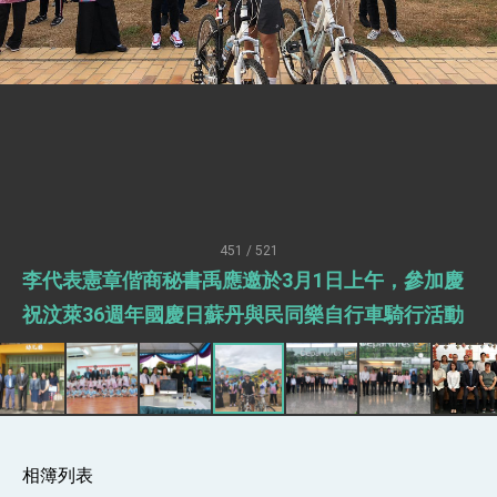
疊加 我輸美2072項產品豁免對等關稅
總統接受「法新社」（AFP）專訪內容
外交部長林佳龍於《外交事務》撰文指出：自由
世界 需要台灣，團結合作方能守護繁榮
外交部長林佳龍出席《台灣光華雜誌》50週年慶
「見證蛻變，分享世界的光華」開幕式，期許數
位轉 型迎向下個50年
總統主持「台美經濟繁榮夥伴對話」記者會 說
明臺美合作三大戰略方向 盼與民主夥伴共同引
領 下一個世代的繁榮
外交部長林佳龍接受印尼「時代雜誌」專訪，闡
述印太安全局勢，籲深化台印尼半導體供應鏈合
451 / 521
作
外交部長林佳龍午宴歡迎美國聯邦參議員蓋耶哥
李代表憲章偕商秘書禹應邀於3月1日上午，參加慶
訪問團
外交部長林佳龍接見美國智庫「德國馬歇爾基金
祝汶萊36週年國慶日蘇丹與民同樂自行車騎行活動
會」訪問團一行，深化跨大西洋戰略夥伴關係
臺美經貿談判獲階段性成果 卓揆期勉爭取時間完
成「臺美對等貿易協定」簽署
卓揆：臺美關稅談判階段性結果有助臺灣取得有
利戰略地位 全力支持「臺美對等貿易協定」簽署
外交部與數位發展部攜手合作，整合台灣雄厚數
位實力，達成固邦榮邦目標
相簿列表
外交部長林佳龍主持第35次「參與亞太經濟合作