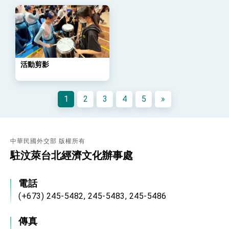
策略小組」跨部會會議
民調顯示多數國人滿意政府外交表現，高度支持
「總合外交」與台歐美日關係深化
總統以「韌性之島，希望之光」為題發表2026新
年談話
總統主持「守護民主台灣國安行動方案」記者
會 強調以實力守護台海和平 以決心掌握國家
活動剪影
命運
變局中 奮起的新臺灣 總統發表國慶演說
總統發表執政周年談話 盼面對未來挑戰 堅持
1
2
3
4
5
»
團結 迎風轉型 穩健前行
賴總統就職演說影片
總統重要談話
中華民國外交部 版權所有
駐汶萊台北經濟文化辦事處
外交部重要言論
我國政府將在美國亞利桑納州設立「駐鳳凰城辦
電話
事處」，進一步深化台美交流合作
(+673) 245-5482, 245-5483, 245-5486
傳真