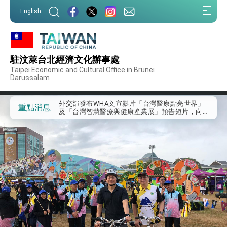
:::
English
:::
外交部重要言論
駐汶萊台北經濟文化辦事處
我國政府將在美國亞利桑納州設立「駐鳳凰城辦
Taipei Economic and Cultural Office in Brunei
事處」，進一步深化台美交流合作
Darussalam
第一屆亞太在宅醫療大會開幕 總統盼分享臺灣
經驗為亞太醫療照護發展開創新里程碑
外交部發布WHA文宣影片「台灣醫療點亮世界」
重點消息
及「台灣智慧醫療與健康產業展」預告短片，向
世界展現台灣守護全球健康的創新能量
總統出訪史瓦帝尼返國談話 強調臺灣人有權利
走向世界 盼與理念相近國家共同維護國際秩序
堅定走向世界 賴總統抵達史瓦帝尼王國進行國是
訪問
總統與五院院長新春茶敘 盼化分歧為團結、為
國家邁出合作第一步
總統農曆春節談話
台美貿易協議完成簽署達成6大目標、創5大歷史
性突破 總統強調將以3大面向加速臺灣經濟轉型
升級 籲請立院全力支持並盡速通過
臺美簽署「對等貿易協定」確立對等關稅15%且不