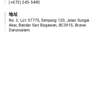
(+673) 245-5490
地址
No. 3, Lot 57775, Simpang 120, Jalan Sungai
Akar, Bandar Seri Begawan, BC3915, Brunei
Darussalam.
服務時間
週一至週四：08:00－12:00、13:00－17:00
週五：08:00－12:00、14:00－17:00
(國定假日除外)
電郵信箱
brn@mofa.gov.tw
中華民國駐外單位網站連結