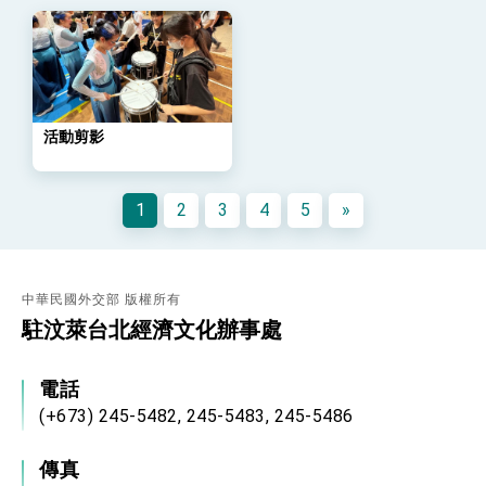
外交部長林佳龍主持第35次「參與亞太經濟合作
策略小組」跨部會會議
民調顯示多數國人滿意政府外交表現，高度支持
「總合外交」與台歐美日關係深化
總統以「韌性之島，希望之光」為題發表2026新
年談話
總統主持「守護民主台灣國安行動方案」記者
活動剪影
會 強調以實力守護台海和平 以決心掌握國家
命運
變局中 奮起的新臺灣 總統發表國慶演說
1
2
3
4
5
»
總統發表執政周年談話 盼面對未來挑戰 堅持
團結 迎風轉型 穩健前行
賴總統就職演說影片
中華民國外交部 版權所有
總統重要談話
駐汶萊台北經濟文化辦事處
外交部重要言論
電話
我國政府將在美國亞利桑納州設立「駐鳳凰城辦
事處」，進一步深化台美交流合作
(+673) 245-5482, 245-5483, 245-5486
傳真