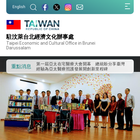
:::
English
:::
外交部重要言論
駐汶萊台北經濟文化辦事處
我國政府將在美國亞利桑納州設立「駐鳳凰城辦
Taipei Economic and Cultural Office in Brunei
Darussalam
事處」，進一步深化台美交流合作
第一屆亞太在宅醫療大會開幕 總統盼分享臺灣
經驗為亞太醫療照護發展開創新里程碑
重點消息
外交部發布WHA文宣影片「台灣醫療點亮世界」
及「台灣智慧醫療與健康產業展」預告短片，向
世界展現台灣守護全球健康的創新能量
總統出訪史瓦帝尼返國談話 強調臺灣人有權利
走向世界 盼與理念相近國家共同維護國際秩序
堅定走向世界 賴總統抵達史瓦帝尼王國進行國是
訪問
總統與五院院長新春茶敘 盼化分歧為團結、為
國家邁出合作第一步
總統農曆春節談話
台美貿易協議完成簽署達成6大目標、創5大歷史
性突破 總統強調將以3大面向加速臺灣經濟轉型