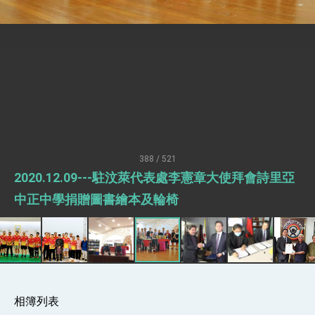
升級 籲請立院全力支持並盡速通過
臺美簽署「對等貿易協定」確立對等關稅15%且不
疊加 我輸美2072項產品豁免對等關稅
總統接受「法新社」（AFP）專訪內容
外交部長林佳龍於《外交事務》撰文指出：自由
世界 需要台灣，團結合作方能守護繁榮
外交部長林佳龍出席《台灣光華雜誌》50週年慶
「見證蛻變，分享世界的光華」開幕式，期許數
位轉 型迎向下個50年
總統主持「台美經濟繁榮夥伴對話」記者會 說
明臺美合作三大戰略方向 盼與民主夥伴共同引
領 下一個世代的繁榮
外交部長林佳龍接受印尼「時代雜誌」專訪，闡
述印太安全局勢，籲深化台印尼半導體供應鏈合
388 / 521
作
外交部長林佳龍午宴歡迎美國聯邦參議員蓋耶哥
2020.12.09---駐汶萊代表處李憲章大使拜會詩里亞
訪問團
中正中學捐贈圖書繪本及輪椅
外交部長林佳龍接見美國智庫「德國馬歇爾基金
會」訪問團一行，深化跨大西洋戰略夥伴關係
臺美經貿談判獲階段性成果 卓揆期勉爭取時間完
成「臺美對等貿易協定」簽署
卓揆：臺美關稅談判階段性結果有助臺灣取得有
利戰略地位 全力支持「臺美對等貿易協定」簽署
外交部與數位發展部攜手合作，整合台灣雄厚數
位實力，達成固邦榮邦目標
相簿列表