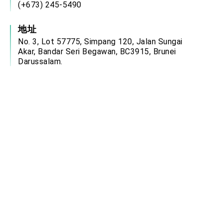
(+673) 245-5490
地址
No. 3, Lot 57775, Simpang 120, Jalan Sungai
Akar, Bandar Seri Begawan, BC3915, Brunei
Darussalam.
服務時間
週一至週四：08:00－12:00、13:00－17:00
週五：08:00－12:00、14:00－17:00
(國定假日除外)
電郵信箱
brn@mofa.gov.tw
中華民國駐外單位網站連結