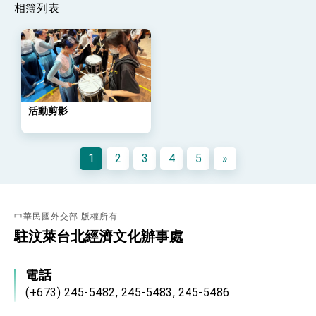
策略小組」跨部會會議
相簿列表
民調顯示多數國人滿意政府外交表現，高度支持
「總合外交」與台歐美日關係深化
總統以「韌性之島，希望之光」為題發表2026新
年談話
總統主持「守護民主台灣國安行動方案」記者
會 強調以實力守護台海和平 以決心掌握國家
命運
變局中 奮起的新臺灣 總統發表國慶演說
活動剪影
總統發表執政周年談話 盼面對未來挑戰 堅持
團結 迎風轉型 穩健前行
1
2
3
4
5
»
賴總統就職演說影片
總統重要談話
中華民國外交部 版權所有
外交部重要言論
駐汶萊台北經濟文化辦事處
我國政府將在美國亞利桑納州設立「駐鳳凰城辦
事處」，進一步深化台美交流合作
電話
(+673) 245-5482, 245-5483, 245-5486