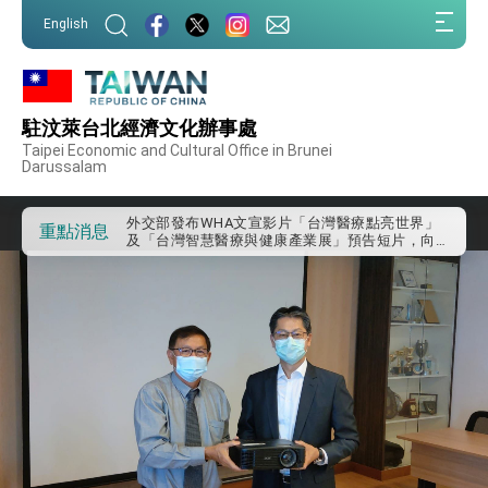
:::
English
:::
外交部重要言論
駐汶萊台北經濟文化辦事處
我國政府將在美國亞利桑納州設立「駐鳳凰城辦
Taipei Economic and Cultural Office in Brunei
事處」，進一步深化台美交流合作
Darussalam
第一屆亞太在宅醫療大會開幕 總統盼分享臺灣
經驗為亞太醫療照護發展開創新里程碑
外交部發布WHA文宣影片「台灣醫療點亮世界」
重點消息
及「台灣智慧醫療與健康產業展」預告短片，向
世界展現台灣守護全球健康的創新能量
總統出訪史瓦帝尼返國談話 強調臺灣人有權利
走向世界 盼與理念相近國家共同維護國際秩序
堅定走向世界 賴總統抵達史瓦帝尼王國進行國是
訪問
總統與五院院長新春茶敘 盼化分歧為團結、為
國家邁出合作第一步
總統農曆春節談話
台美貿易協議完成簽署達成6大目標、創5大歷史
性突破 總統強調將以3大面向加速臺灣經濟轉型
升級 籲請立院全力支持並盡速通過
臺美簽署「對等貿易協定」確立對等關稅15%且不