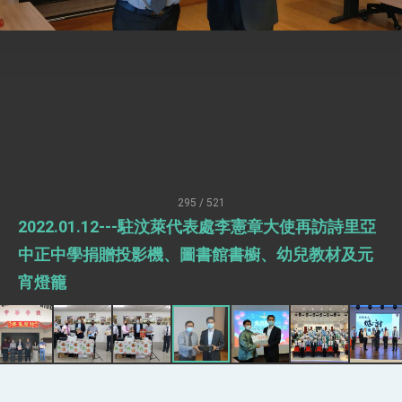
疊加 我輸美2072項產品豁免對等關稅
總統接受「法新社」（AFP）專訪內容
外交部長林佳龍於《外交事務》撰文指出：自由
世界 需要台灣，團結合作方能守護繁榮
外交部長林佳龍出席《台灣光華雜誌》50週年慶
「見證蛻變，分享世界的光華」開幕式，期許數
位轉 型迎向下個50年
總統主持「台美經濟繁榮夥伴對話」記者會 說
明臺美合作三大戰略方向 盼與民主夥伴共同引
領 下一個世代的繁榮
外交部長林佳龍接受印尼「時代雜誌」專訪，闡
述印太安全局勢，籲深化台印尼半導體供應鏈合
295 / 521
作
外交部長林佳龍午宴歡迎美國聯邦參議員蓋耶哥
2022.01.12---駐汶萊代表處李憲章大使再訪詩里亞
訪問團
外交部長林佳龍接見美國智庫「德國馬歇爾基金
中正中學捐贈投影機、圖書館書櫥、幼兒教材及元
會」訪問團一行，深化跨大西洋戰略夥伴關係
宵燈籠
臺美經貿談判獲階段性成果 卓揆期勉爭取時間完
成「臺美對等貿易協定」簽署
卓揆：臺美關稅談判階段性結果有助臺灣取得有
利戰略地位 全力支持「臺美對等貿易協定」簽署
外交部與數位發展部攜手合作，整合台灣雄厚數
位實力，達成固邦榮邦目標
外交部長林佳龍主持第35次「參與亞太經濟合作