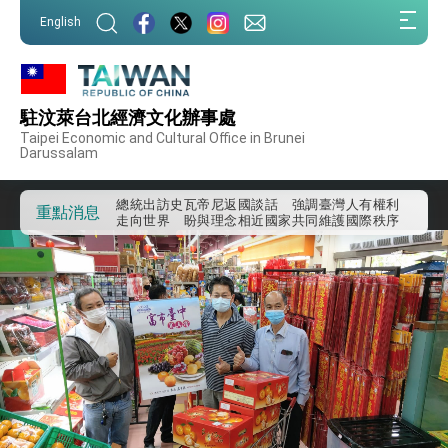
:::
English
:::
外交部重要言論
我國政府將在美國亞利桑納州設立「駐鳳凰城辦
事處」，進一步深化台美交流合作
駐汶萊台北經濟文化辦事處
第一屆亞太在宅醫療大會開幕 總統盼分享臺灣
Taipei Economic and Cultural Office in Brunei
經驗為亞太醫療照護發展開創新里程碑
Darussalam
外交部發布WHA文宣影片「台灣醫療點亮世界」
及「台灣智慧醫療與健康產業展」預告短片，向
世界展現台灣守護全球健康的創新能量
總統出訪史瓦帝尼返國談話 強調臺灣人有權利
重點消息
走向世界 盼與理念相近國家共同維護國際秩序
堅定走向世界 賴總統抵達史瓦帝尼王國進行國是
訪問
總統與五院院長新春茶敘 盼化分歧為團結、為
國家邁出合作第一步
總統農曆春節談話
台美貿易協議完成簽署達成6大目標、創5大歷史
性突破 總統強調將以3大面向加速臺灣經濟轉型
升級 籲請立院全力支持並盡速通過
臺美簽署「對等貿易協定」確立對等關稅15%且不
疊加 我輸美2072項產品豁免對等關稅