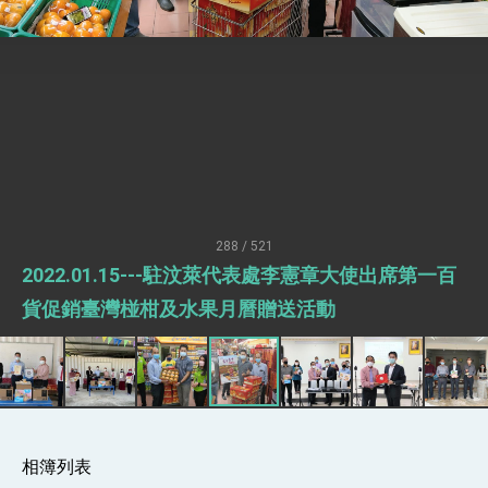
總統接受「法新社」（AFP）專訪內容
外交部長林佳龍於《外交事務》撰文指出：自由
世界 需要台灣，團結合作方能守護繁榮
外交部長林佳龍出席《台灣光華雜誌》50週年慶
「見證蛻變，分享世界的光華」開幕式，期許數
位轉 型迎向下個50年
總統主持「台美經濟繁榮夥伴對話」記者會 說
明臺美合作三大戰略方向 盼與民主夥伴共同引
領 下一個世代的繁榮
外交部長林佳龍接受印尼「時代雜誌」專訪，闡
述印太安全局勢，籲深化台印尼半導體供應鏈合
作
外交部長林佳龍午宴歡迎美國聯邦參議員蓋耶哥
訪問團
288 / 521
外交部長林佳龍接見美國智庫「德國馬歇爾基金
2022.01.15---駐汶萊代表處李憲章大使出席第一百
會」訪問團一行，深化跨大西洋戰略夥伴關係
臺美經貿談判獲階段性成果 卓揆期勉爭取時間完
貨促銷臺灣椪柑及水果月曆贈送活動
成「臺美對等貿易協定」簽署
卓揆：臺美關稅談判階段性結果有助臺灣取得有
利戰略地位 全力支持「臺美對等貿易協定」簽署
外交部與數位發展部攜手合作，整合台灣雄厚數
位實力，達成固邦榮邦目標
外交部長林佳龍主持第35次「參與亞太經濟合作
策略小組」跨部會會議
相簿列表
民調顯示多數國人滿意政府外交表現，高度支持