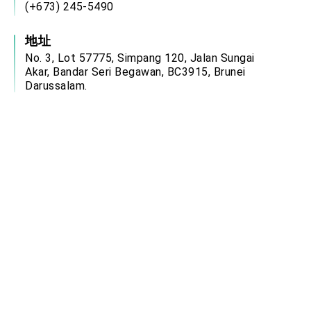
(+673) 245-5490
地址
No. 3, Lot 57775, Simpang 120, Jalan Sungai
Akar, Bandar Seri Begawan, BC3915, Brunei
Darussalam.
服務時間
週一至週四：08:00－12:00、13:00－17:00
週五：08:00－12:00、14:00－17:00
(國定假日除外)
電郵信箱
brn@mofa.gov.tw
中華民國駐外單位網站連結