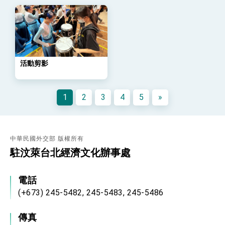
「總合外交」與台歐美日關係深化
總統以「韌性之島，希望之光」為題發表2026新
年談話
總統主持「守護民主台灣國安行動方案」記者
會 強調以實力守護台海和平 以決心掌握國家
命運
變局中 奮起的新臺灣 總統發表國慶演說
活動剪影
總統發表執政周年談話 盼面對未來挑戰 堅持
團結 迎風轉型 穩健前行
1
2
3
4
5
»
賴總統就職演說影片
總統重要談話
外交部重要言論
中華民國外交部 版權所有
駐汶萊台北經濟文化辦事處
我國政府將在美國亞利桑納州設立「駐鳳凰城辦
事處」，進一步深化台美交流合作
電話
(+673) 245-5482, 245-5483, 245-5486
傳真