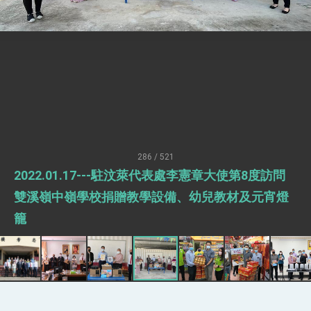
總統接受「法新社」（AFP）專訪內容
外交部長林佳龍於《外交事務》撰文指出：自由
世界 需要台灣，團結合作方能守護繁榮
外交部長林佳龍出席《台灣光華雜誌》50週年慶
「見證蛻變，分享世界的光華」開幕式，期許數
位轉 型迎向下個50年
總統主持「台美經濟繁榮夥伴對話」記者會 說
明臺美合作三大戰略方向 盼與民主夥伴共同引
領 下一個世代的繁榮
外交部長林佳龍接受印尼「時代雜誌」專訪，闡
述印太安全局勢，籲深化台印尼半導體供應鏈合
作
外交部長林佳龍午宴歡迎美國聯邦參議員蓋耶哥
訪問團
286 / 521
外交部長林佳龍接見美國智庫「德國馬歇爾基金
2022.01.17---駐汶萊代表處李憲章大使第8度訪問
會」訪問團一行，深化跨大西洋戰略夥伴關係
臺美經貿談判獲階段性成果 卓揆期勉爭取時間完
雙溪嶺中嶺學校捐贈教學設備、幼兒教材及元宵燈
成「臺美對等貿易協定」簽署
籠
卓揆：臺美關稅談判階段性結果有助臺灣取得有
利戰略地位 全力支持「臺美對等貿易協定」簽署
外交部與數位發展部攜手合作，整合台灣雄厚數
位實力，達成固邦榮邦目標
外交部長林佳龍主持第35次「參與亞太經濟合作
策略小組」跨部會會議
民調顯示多數國人滿意政府外交表現，高度支持