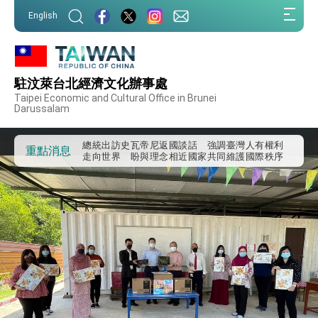
:::
English
:::
外交部重要言論
我國政府將在美國亞利桑納州設立「駐鳳凰城辦
事處」，進一步深化台美交流合作
駐汶萊台北經濟文化辦事處
第一屆亞太在宅醫療大會開幕 總統盼分享臺灣
Taipei Economic and Cultural Office in Brunei
經驗為亞太醫療照護發展開創新里程碑
Darussalam
外交部發布WHA文宣影片「台灣醫療點亮世界」
及「台灣智慧醫療與健康產業展」預告短片，向
世界展現台灣守護全球健康的創新能量
總統出訪史瓦帝尼返國談話 強調臺灣人有權利
重點消息
走向世界 盼與理念相近國家共同維護國際秩序
堅定走向世界 賴總統抵達史瓦帝尼王國進行國是
訪問
總統與五院院長新春茶敘 盼化分歧為團結、為
國家邁出合作第一步
總統農曆春節談話
台美貿易協議完成簽署達成6大目標、創5大歷史
性突破 總統強調將以3大面向加速臺灣經濟轉型
升級 籲請立院全力支持並盡速通過
臺美簽署「對等貿易協定」確立對等關稅15%且不
疊加 我輸美2072項產品豁免對等關稅