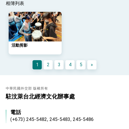
「總合外交」與台歐美日關係深化
相簿列表
總統以「韌性之島，希望之光」為題發表2026新
年談話
總統主持「守護民主台灣國安行動方案」記者
會 強調以實力守護台海和平 以決心掌握國家
命運
變局中 奮起的新臺灣 總統發表國慶演說
總統發表執政周年談話 盼面對未來挑戰 堅持
活動剪影
團結 迎風轉型 穩健前行
賴總統就職演說影片
1
2
3
4
5
»
總統重要談話
外交部重要言論
中華民國外交部 版權所有
我國政府將在美國亞利桑納州設立「駐鳳凰城辦
事處」，進一步深化台美交流合作
駐汶萊台北經濟文化辦事處
電話
(+673) 245-5482, 245-5483, 245-5486