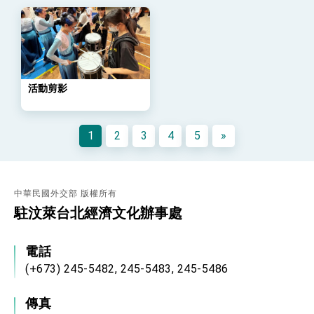
「總合外交」與台歐美日關係深化
總統以「韌性之島，希望之光」為題發表2026新
年談話
總統主持「守護民主台灣國安行動方案」記者
會 強調以實力守護台海和平 以決心掌握國家
命運
變局中 奮起的新臺灣 總統發表國慶演說
活動剪影
總統發表執政周年談話 盼面對未來挑戰 堅持
團結 迎風轉型 穩健前行
1
2
3
4
5
»
賴總統就職演說影片
總統重要談話
中華民國外交部 版權所有
外交部重要言論
駐汶萊台北經濟文化辦事處
我國政府將在美國亞利桑納州設立「駐鳳凰城辦
事處」，進一步深化台美交流合作
電話
(+673) 245-5482, 245-5483, 245-5486
傳真