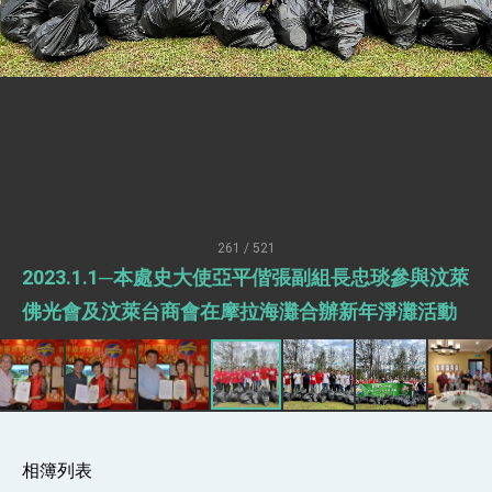
總統接受「法新社」（AFP）專訪內容
外交部長林佳龍於《外交事務》撰文指出：自由
世界 需要台灣，團結合作方能守護繁榮
外交部長林佳龍出席《台灣光華雜誌》50週年慶
「見證蛻變，分享世界的光華」開幕式，期許數
位轉 型迎向下個50年
總統主持「台美經濟繁榮夥伴對話」記者會 說
明臺美合作三大戰略方向 盼與民主夥伴共同引
領 下一個世代的繁榮
外交部長林佳龍接受印尼「時代雜誌」專訪，闡
述印太安全局勢，籲深化台印尼半導體供應鏈合
作
外交部長林佳龍午宴歡迎美國聯邦參議員蓋耶哥
訪問團
261 / 521
外交部長林佳龍接見美國智庫「德國馬歇爾基金
2023.1.1─本處史大使亞平偕張副組長忠琰參與汶萊
會」訪問團一行，深化跨大西洋戰略夥伴關係
臺美經貿談判獲階段性成果 卓揆期勉爭取時間完
佛光會及汶萊台商會在摩拉海灘合辦新年淨灘活動
成「臺美對等貿易協定」簽署
卓揆：臺美關稅談判階段性結果有助臺灣取得有
利戰略地位 全力支持「臺美對等貿易協定」簽署
外交部與數位發展部攜手合作，整合台灣雄厚數
位實力，達成固邦榮邦目標
外交部長林佳龍主持第35次「參與亞太經濟合作
策略小組」跨部會會議
相簿列表
民調顯示多數國人滿意政府外交表現，高度支持