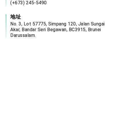
(+673) 245-5490
地址
No. 3, Lot 57775, Simpang 120, Jalan Sungai
Akar, Bandar Seri Begawan, BC3915, Brunei
Darussalam.
服務時間
週一至週四：08:00－12:00、13:00－17:00
週五：08:00－12:00、14:00－17:00
(國定假日除外)
電郵信箱
brn@mofa.gov.tw
中華民國駐外單位網站連結