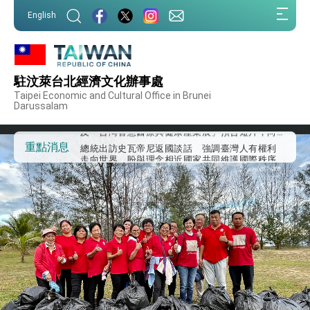
:::
English
:::
外交部重要言論
我國政府將在美國亞利桑納州設立「駐鳳凰城辦
事處」，進一步深化台美交流合作
駐汶萊台北經濟文化辦事處
第一屆亞太在宅醫療大會開幕 總統盼分享臺灣
Taipei Economic and Cultural Office in Brunei
經驗為亞太醫療照護發展開創新里程碑
Darussalam
外交部發布WHA文宣影片「台灣醫療點亮世界」
及「台灣智慧醫療與健康產業展」預告短片，向
世界展現台灣守護全球健康的創新能量
總統出訪史瓦帝尼返國談話 強調臺灣人有權利
重點消息
走向世界 盼與理念相近國家共同維護國際秩序
堅定走向世界 賴總統抵達史瓦帝尼王國進行國是
訪問
總統與五院院長新春茶敘 盼化分歧為團結、為
國家邁出合作第一步
總統農曆春節談話
台美貿易協議完成簽署達成6大目標、創5大歷史
性突破 總統強調將以3大面向加速臺灣經濟轉型
升級 籲請立院全力支持並盡速通過
臺美簽署「對等貿易協定」確立對等關稅15%且不
疊加 我輸美2072項產品豁免對等關稅