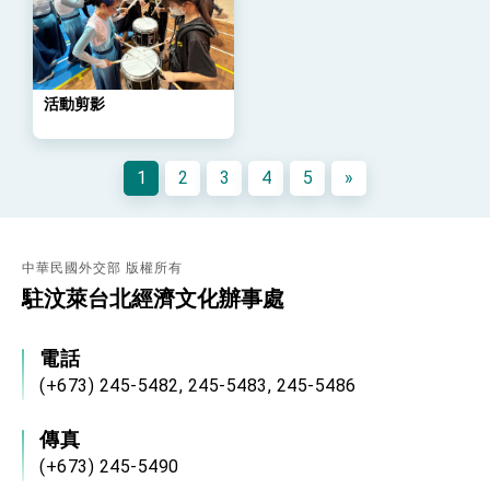
民調顯示多數國人滿意政府外交表現，高度支持
「總合外交」與台歐美日關係深化
總統以「韌性之島，希望之光」為題發表2026新
年談話
總統主持「守護民主台灣國安行動方案」記者
活動剪影
會 強調以實力守護台海和平 以決心掌握國家
命運
變局中 奮起的新臺灣 總統發表國慶演說
1
2
3
4
5
»
總統發表執政周年談話 盼面對未來挑戰 堅持
團結 迎風轉型 穩健前行
賴總統就職演說影片
中華民國外交部 版權所有
總統重要談話
駐汶萊台北經濟文化辦事處
外交部重要言論
電話
我國政府將在美國亞利桑納州設立「駐鳳凰城辦
事處」，進一步深化台美交流合作
(+673) 245-5482, 245-5483, 245-5486
傳真
(+673) 245-5490