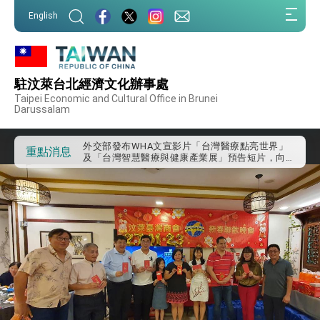
:::
English
:::
外交部重要言論
我國政府將在美國亞利桑納州設立「駐鳳凰城辦
駐汶萊台北經濟文化辦事處
事處」，進一步深化台美交流合作
Taipei Economic and Cultural Office in Brunei
第一屆亞太在宅醫療大會開幕 總統盼分享臺灣
Darussalam
經驗為亞太醫療照護發展開創新里程碑
外交部發布WHA文宣影片「台灣醫療點亮世界」
及「台灣智慧醫療與健康產業展」預告短片，向
重點消息
世界展現台灣守護全球健康的創新能量
總統出訪史瓦帝尼返國談話 強調臺灣人有權利
走向世界 盼與理念相近國家共同維護國際秩序
堅定走向世界 賴總統抵達史瓦帝尼王國進行國是
訪問
總統與五院院長新春茶敘 盼化分歧為團結、為
國家邁出合作第一步
總統農曆春節談話
台美貿易協議完成簽署達成6大目標、創5大歷史
性突破 總統強調將以3大面向加速臺灣經濟轉型
升級 籲請立院全力支持並盡速通過
臺美簽署「對等貿易協定」確立對等關稅15%且不
疊加 我輸美2072項產品豁免對等關稅