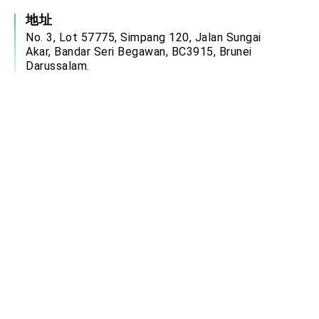
地址
No. 3, Lot 57775, Simpang 120, Jalan Sungai
Akar, Bandar Seri Begawan, BC3915, Brunei
Darussalam.
服務時間
週一至週四：08:00－12:00、13:00－17:00
週五：08:00－12:00、14:00－17:00
(國定假日除外)
電郵信箱
brn@mofa.gov.tw
中華民國駐外單位網站連結
政府網站資料開放宣告