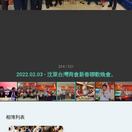
總統接受「法新社」（AFP）專訪內容
外交部長林佳龍於《外交事務》撰文指出：自由
世界 需要台灣，團結合作方能守護繁榮
外交部長林佳龍出席《台灣光華雜誌》50週年慶
「見證蛻變，分享世界的光華」開幕式，期許數
位轉 型迎向下個50年
總統主持「台美經濟繁榮夥伴對話」記者會 說
明臺美合作三大戰略方向 盼與民主夥伴共同引
領 下一個世代的繁榮
外交部長林佳龍接受印尼「時代雜誌」專訪，闡
述印太安全局勢，籲深化台印尼半導體供應鏈合
作
外交部長林佳龍午宴歡迎美國聯邦參議員蓋耶哥
254 / 521
訪問團
2022.02.03 - 汶萊台灣商會新春聯歡晚會。
外交部長林佳龍接見美國智庫「德國馬歇爾基金
會」訪問團一行，深化跨大西洋戰略夥伴關係
臺美經貿談判獲階段性成果 卓揆期勉爭取時間完
成「臺美對等貿易協定」簽署
卓揆：臺美關稅談判階段性結果有助臺灣取得有
利戰略地位 全力支持「臺美對等貿易協定」簽署
外交部與數位發展部攜手合作，整合台灣雄厚數
位實力，達成固邦榮邦目標
相簿列表
外交部長林佳龍主持第35次「參與亞太經濟合作
策略小組」跨部會會議