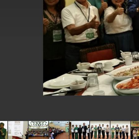
總統主持「台美經濟繁榮夥伴對話」記者
外交部長林佳龍接受印尼「時代雜誌」專
副總統接見美參議員蓋耶哥 強調美國是
外交部長林佳龍午宴歡迎美國聯邦參議員
外交部長林佳龍接見美國智庫「德國馬歇
臺美經貿談判獲階段性成果 卓揆期勉爭取
卓揆：臺美關稅談判階段性結果有助臺灣
外交部與數位發展部攜手合作，整合台灣
外交部長林佳龍主持第35次「參與亞太經
民調顯示多數國人滿意政府外交表現，高