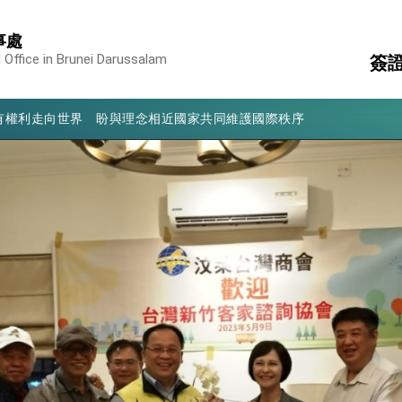
凰城辦事處」，進一步深化台美交流合作
事處
享臺灣經驗為亞太醫療照護發展開創新里程碑
 Office in Brunei Darussalam
簽
亮世界」及「台灣智慧醫療與健康產業展」預告短片，向世界展現台灣守
有權利走向世界 盼與理念相近國家共同維護國際秩序
領
國
行國是訪問
簽
消
構
結、為國家邁出合作第一步
陸
大歷史性突破 總統強調將以3大面向加速臺灣經濟轉型升級 籲請立
%且不疊加 我輸美2072項產品豁免對等關稅
：自由世界 需要台灣，團結合作方能守護繁榮