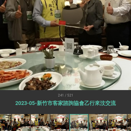
外交部長林佳龍出席《台灣光華雜誌》50週年慶「見證蛻變，分享世界的光華」開幕
會 說明臺美合作三大戰略方向 盼與民主夥伴共同引領 下一個世代的
訪，闡述印太安全局勢，籲深化台印尼半導體供應鏈合作
臺灣重要合作夥伴
蓋耶哥訪問團
爾基金會」訪問團一行，深化跨大西洋戰略夥伴關係
時間完成「臺美對等貿易協定」簽署
取得有利戰略地位 全力支持「臺美對等貿易協定」簽署
雄厚數位實力，達成固邦榮邦目標
241 / 521
2023-05-新竹市客家諮詢協會乙行來汶交流
濟合作策略小組」跨部會會議
度支持「總合外交」與台歐美日關係深化
總統以「韌性之島，希望之光」為題發表2026新 年談話