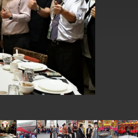
式，期許數位轉 型迎向下個50年
繁榮