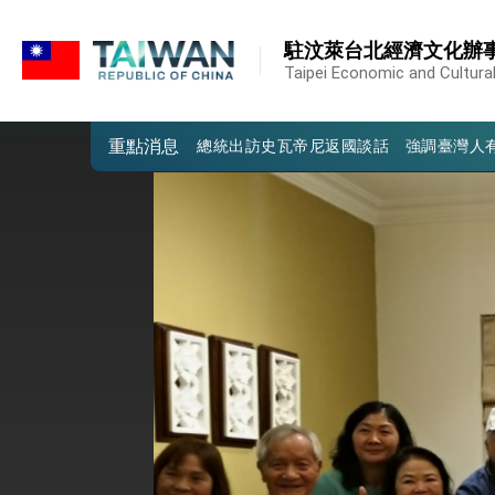
:::
我國政府將在美國亞利桑納州設立「駐鳳
:::
駐汶萊台北經濟文化辦
第一屆亞太在宅醫療大會開幕 總統盼分
Taipei Economic and Cultural
外交部發布WHA文宣影片「台灣醫療點
重點消息
總統出訪史瓦帝尼返國談話 強調臺灣人
堅定走向世界 賴總統抵達史瓦帝尼王國進
總統與五院院長新春茶敘 盼化分歧為團
總統農曆春節談話
台美貿易協議完成簽署達成6大目標、創5
臺美簽署「對等貿易協定」確立對等關稅15
總統接受「法新社」（AFP）專訪內容
外交部長林佳龍於《外交事務》撰文指出