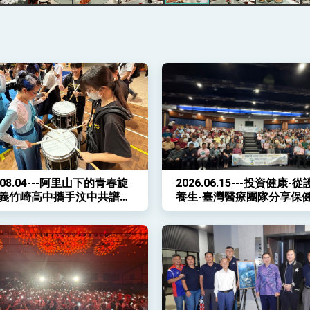
記者會 強調以實力守護台海和平 以決心掌握國家命運
說
 堅持團結 迎風轉型 穩健前行
6.08.04---阿里山下的青春旋
2026.06.15---投資健康-
凰城辦事處」，進一步深化台美交流合作
嘉義竹崎高中攜手汶中共譜交
養生-臺灣醫療團隊分享保
章