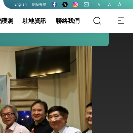
A
A
網站導覽
A
English
證護照
駐地資訊
聯絡我們
護全球健康的創新能量
務服務簡介
家相關資訊
領務新聞與訊息
簽證及入境須知
護照
生活資訊
證
保及性平諮詢機
文件證明
行事曆
台灣地區無戶籍國
民
港澳人士
其他及下載專區
院全力支持並盡速通過