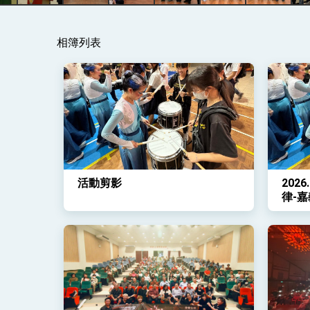
總統主持「守護民主台灣國安行動方案」
相簿列表
變局中 奮起的新臺灣 總統發表國慶演
總統發表執政周年談話 盼面對未來挑戰
賴總統就職演說影片
總統重要談話
外交部重要言論
活動剪影
202
我國政府將在美國亞利桑納州設立「駐鳳
律-
流樂