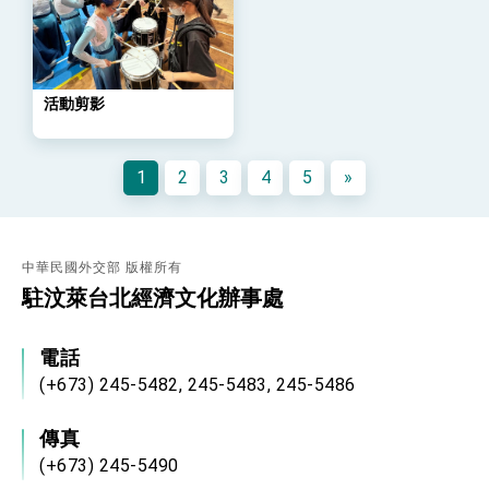
位實力，達成固邦榮邦目標
外交部長林佳龍主持第35次「參與亞太經濟合作
策略小組」跨部會會議
民調顯示多數國人滿意政府外交表現，高度支持
「總合外交」與台歐美日關係深化
活動剪影
總統以「韌性之島，希望之光」為題發表2026新
年談話
總統主持「守護民主台灣國安行動方案」記者
1
2
3
4
5
»
會 強調以實力守護台海和平 以決心掌握國家
命運
變局中 奮起的新臺灣 總統發表國慶演說
總統發表執政周年談話 盼面對未來挑戰 堅持
團結 迎風轉型 穩健前行
中華民國外交部 版權所有
駐汶萊台北經濟文化辦事處
賴總統就職演說影片
總統重要談話
電話
(+673) 245-5482, 245-5483, 245-5486
外交部重要言論
我國政府將在美國亞利桑納州設立「駐鳳凰城辦
傳真
事處」，進一步深化台美交流合作
(+673) 245-5490