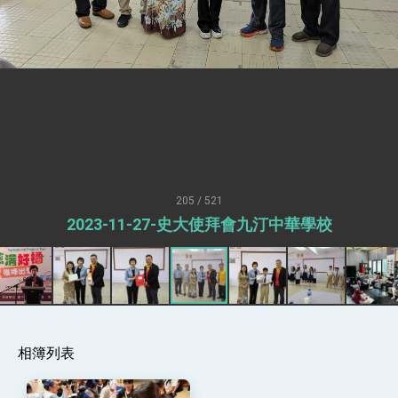
疊加 我輸美2072項產品豁免對等關稅
總統接受「法新社」（AFP）專訪內容
外交部長林佳龍於《外交事務》撰文指出：自由
世界 需要台灣，團結合作方能守護繁榮
外交部長林佳龍出席《台灣光華雜誌》50週年慶
「見證蛻變，分享世界的光華」開幕式，期許數
位轉 型迎向下個50年
總統主持「台美經濟繁榮夥伴對話」記者會 說
明臺美合作三大戰略方向 盼與民主夥伴共同引
領 下一個世代的繁榮
外交部長林佳龍接受印尼「時代雜誌」專訪，闡
述印太安全局勢，籲深化台印尼半導體供應鏈合
205 / 521
作
副總統接見美參議員蓋耶哥 強調美國是臺灣重
2023-11-27-史大使拜會九汀中華學校
要合作夥伴
外交部長林佳龍午宴歡迎美國聯邦參議員蓋耶哥
訪問團
外交部長林佳龍接見美國智庫「德國馬歇爾基金
會」訪問團一行，深化跨大西洋戰略夥伴關係
臺美經貿談判獲階段性成果 卓揆期勉爭取時間完
成「臺美對等貿易協定」簽署
相簿列表
卓揆：臺美關稅談判階段性結果有助臺灣取得有
利戰略地位 全力支持「臺美對等貿易協定」簽署
外交部與數位發展部攜手合作，整合台灣雄厚數