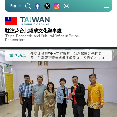
:::
English
:::
外交部重要言論
駐汶萊台北經濟文化辦事處
我國政府將在美國亞利桑納州設立「駐鳳凰城辦
Taipei Economic and Cultural Office in Brunei
事處」，進一步深化台美交流合作
Darussalam
第一屆亞太在宅醫療大會開幕 總統盼分享臺灣
經驗為亞太醫療照護發展開創新里程碑
外交部發布WHA文宣影片「台灣醫療點亮世界」
重點消息
及「台灣智慧醫療與健康產業展」預告短片，向
世界展現台灣守護全球健康的創新能量
總統出訪史瓦帝尼返國談話 強調臺灣人有權利
走向世界 盼與理念相近國家共同維護國際秩序
堅定走向世界 賴總統抵達史瓦帝尼王國進行國是
訪問
總統與五院院長新春茶敘 盼化分歧為團結、為
國家邁出合作第一步
總統農曆春節談話
台美貿易協議完成簽署達成6大目標、創5大歷史
性突破 總統強調將以3大面向加速臺灣經濟轉型
升級 籲請立院全力支持並盡速通過
臺美簽署「對等貿易協定」確立對等關稅15%且不