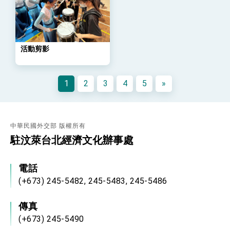
策略小組」跨部會會議
民調顯示多數國人滿意政府外交表現，高度支持
「總合外交」與台歐美日關係深化
總統以「韌性之島，希望之光」為題發表2026新
年談話
活動剪影
總統主持「守護民主台灣國安行動方案」記者
會 強調以實力守護台海和平 以決心掌握國家
命運
變局中 奮起的新臺灣 總統發表國慶演說
1
2
3
4
5
»
總統發表執政周年談話 盼面對未來挑戰 堅持
團結 迎風轉型 穩健前行
賴總統就職演說影片
中華民國外交部 版權所有
駐汶萊台北經濟文化辦事處
總統重要談話
外交部重要言論
電話
我國政府將在美國亞利桑納州設立「駐鳳凰城辦
(+673) 245-5482, 245-5483, 245-5486
事處」，進一步深化台美交流合作
傳真
(+673) 245-5490