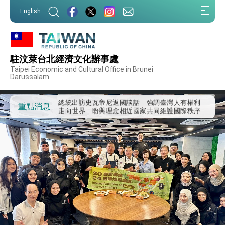
:::
English
:::
外交部重要言論
我國政府將在美國亞利桑納州設立「駐鳳凰城辦
事處」，進一步深化台美交流合作
駐汶萊台北經濟文化辦事處
第一屆亞太在宅醫療大會開幕 總統盼分享臺灣
Taipei Economic and Cultural Office in Brunei
經驗為亞太醫療照護發展開創新里程碑
Darussalam
外交部發布WHA文宣影片「台灣醫療點亮世界」
及「台灣智慧醫療與健康產業展」預告短片，向
世界展現台灣守護全球健康的創新能量
總統出訪史瓦帝尼返國談話 強調臺灣人有權利
重點消息
走向世界 盼與理念相近國家共同維護國際秩序
堅定走向世界 賴總統抵達史瓦帝尼王國進行國是
訪問
總統與五院院長新春茶敘 盼化分歧為團結、為
國家邁出合作第一步
總統農曆春節談話
台美貿易協議完成簽署達成6大目標、創5大歷史
性突破 總統強調將以3大面向加速臺灣經濟轉型
升級 籲請立院全力支持並盡速通過
臺美簽署「對等貿易協定」確立對等關稅15%且不
疊加 我輸美2072項產品豁免對等關稅