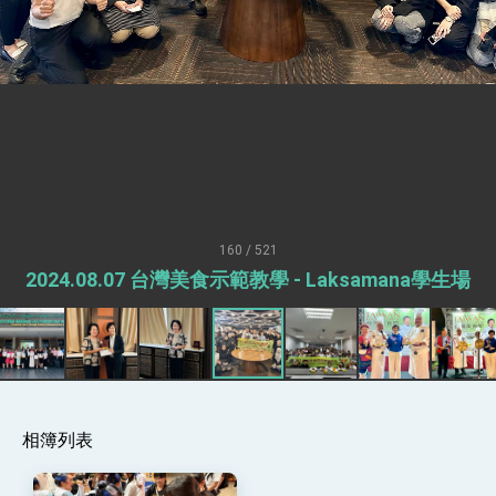
總統接受「法新社」（AFP）專訪內容
外交部長林佳龍於《外交事務》撰文指出：自由
世界 需要台灣，團結合作方能守護繁榮
外交部長林佳龍出席《台灣光華雜誌》50週年慶
「見證蛻變，分享世界的光華」開幕式，期許數
位轉 型迎向下個50年
總統主持「台美經濟繁榮夥伴對話」記者會 說
明臺美合作三大戰略方向 盼與民主夥伴共同引
領 下一個世代的繁榮
外交部長林佳龍接受印尼「時代雜誌」專訪，闡
述印太安全局勢，籲深化台印尼半導體供應鏈合
作
副總統接見美參議員蓋耶哥 強調美國是臺灣重
要合作夥伴
160 / 521
外交部長林佳龍午宴歡迎美國聯邦參議員蓋耶哥
2024.08.07 台灣美食示範教學 - Laksamana學生場
訪問團
外交部長林佳龍接見美國智庫「德國馬歇爾基金
會」訪問團一行，深化跨大西洋戰略夥伴關係
臺美經貿談判獲階段性成果 卓揆期勉爭取時間完
成「臺美對等貿易協定」簽署
卓揆：臺美關稅談判階段性結果有助臺灣取得有
利戰略地位 全力支持「臺美對等貿易協定」簽署
相簿列表
外交部與數位發展部攜手合作，整合台灣雄厚數
位實力，達成固邦榮邦目標
外交部長林佳龍主持第35次「參與亞太經濟合作