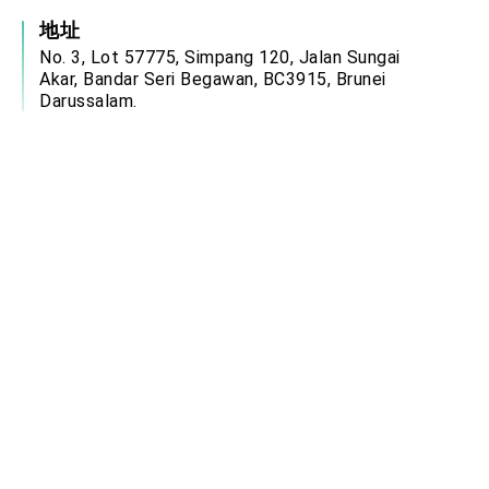
地址
No. 3, Lot 57775, Simpang 120, Jalan Sungai
Akar, Bandar Seri Begawan, BC3915, Brunei
Darussalam.
服務時間
週一至週四：08:00－12:00、13:00－17:00
週五：08:00－12:00、14:00－17:00
(國定假日除外)
電郵信箱
brn@mofa.gov.tw
中華民國駐外單位網站連結
政府網站資料開放宣告