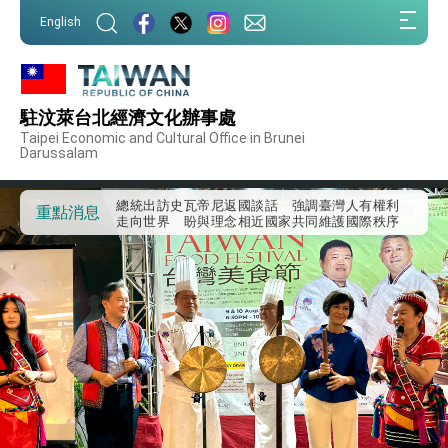
:::
English
:::
外交部重要言論
我國政府將在美國亞利桑納州設立「駐鳳凰城辦
事處」，進一步深化台美交流合作
駐汶萊台北經濟文化辦事處
第一屆亞太在宅醫療大會開幕 總統盼分享臺灣
Taipei Economic and Cultural Office in Brunei
經驗為亞太醫療照護發展開創新里程碑
Darussalam
外交部發布WHA文宣影片「台灣醫療點亮世界」
及「台灣智慧醫療與健康產業展」預告短片，向
世界展現台灣守護全球健康的創新能量
總統出訪史瓦帝尼返國談話 強調臺灣人有權利
重點消息
走向世界 盼與理念相近國家共同維護國際秩序
堅定走向世界 賴總統抵達史瓦帝尼王國進行國是
訪問
總統與五院院長新春茶敘 盼化分歧為團結、為
國家邁出合作第一步
總統農曆春節談話
台美貿易協議完成簽署達成6大目標、創5大歷史
性突破 總統強調將以3大面向加速臺灣經濟轉型
升級 籲請立院全力支持並盡速通過
臺美簽署「對等貿易協定」確立對等關稅15%且不
疊加 我輸美2072項產品豁免對等關稅