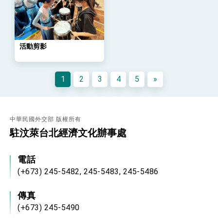
「總合外交」與台歐美日關係深化
總統以「韌性之島，希望之光」為題發表2026新
年談話
總統主持「守護民主台灣國安行動方案」記者
會 強調以實力守護台海和平 以決心掌握國家
活動剪影
命運
變局中 奮起的新臺灣 總統發表國慶演說
總統發表執政周年談話 盼面對未來挑戰 堅持
1
2
3
4
5
»
團結 迎風轉型 穩健前行
賴總統就職演說影片
總統重要談話
中華民國外交部 版權所有
駐汶萊台北經濟文化辦事處
外交部重要言論
我國政府將在美國亞利桑納州設立「駐鳳凰城辦
事處」，進一步深化台美交流合作
電話
(+673) 245-5482, 245-5483, 245-5486
傳真
(+673) 245-5490