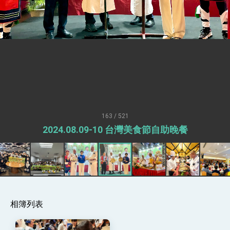
總統接受「法新社」（AFP）專訪內容
外交部長林佳龍於《外交事務》撰文指出：自由
世界 需要台灣，團結合作方能守護繁榮
外交部長林佳龍出席《台灣光華雜誌》50週年慶
「見證蛻變，分享世界的光華」開幕式，期許數
位轉 型迎向下個50年
總統主持「台美經濟繁榮夥伴對話」記者會 說
明臺美合作三大戰略方向 盼與民主夥伴共同引
領 下一個世代的繁榮
外交部長林佳龍接受印尼「時代雜誌」專訪，闡
述印太安全局勢，籲深化台印尼半導體供應鏈合
作
外交部長林佳龍午宴歡迎美國聯邦參議員蓋耶哥
訪問團
163 / 521
外交部長林佳龍接見美國智庫「德國馬歇爾基金
2024.08.09-10 台灣美食節自助晚餐
會」訪問團一行，深化跨大西洋戰略夥伴關係
臺美經貿談判獲階段性成果 卓揆期勉爭取時間完
成「臺美對等貿易協定」簽署
卓揆：臺美關稅談判階段性結果有助臺灣取得有
利戰略地位 全力支持「臺美對等貿易協定」簽署
外交部與數位發展部攜手合作，整合台灣雄厚數
位實力，達成固邦榮邦目標
相簿列表
外交部長林佳龍主持第35次「參與亞太經濟合作
策略小組」跨部會會議
民調顯示多數國人滿意政府外交表現，高度支持