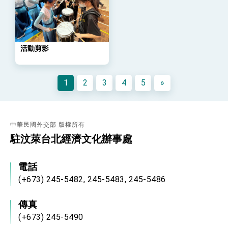
策略小組」跨部會會議
民調顯示多數國人滿意政府外交表現，高度支持
「總合外交」與台歐美日關係深化
總統以「韌性之島，希望之光」為題發表2026新
年談話
活動剪影
總統主持「守護民主台灣國安行動方案」記者
會 強調以實力守護台海和平 以決心掌握國家
命運
變局中 奮起的新臺灣 總統發表國慶演說
1
2
3
4
5
»
總統發表執政周年談話 盼面對未來挑戰 堅持
團結 迎風轉型 穩健前行
賴總統就職演說影片
中華民國外交部 版權所有
駐汶萊台北經濟文化辦事處
總統重要談話
外交部重要言論
電話
我國政府將在美國亞利桑納州設立「駐鳳凰城辦
(+673) 245-5482, 245-5483, 245-5486
事處」，進一步深化台美交流合作
傳真
(+673) 245-5490