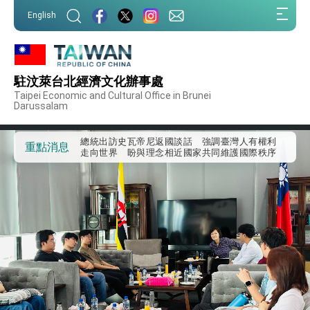
:::
English
:::
外交部重要言論
我國政府將在美國亞利桑納州設立「駐鳳凰城辦
事處」，進一步深化台美交流合作
駐汶萊台北經濟文化辦事處
第一屆亞太在宅醫療大會開幕 總統盼分享臺灣
Taipei Economic and Cultural Office in Brunei
經驗為亞太醫療照護發展開創新里程碑
Darussalam
外交部發布WHA文宣影片「台灣醫療點亮世界」
及「台灣智慧醫療與健康產業展」預告短片，向
世界展現台灣守護全球健康的創新能量
總統出訪史瓦帝尼返國談話 強調臺灣人有權利
重點消息
走向世界 盼與理念相近國家共同維護國際秩序
堅定走向世界 賴總統抵達史瓦帝尼王國進行國是
訪問
總統與五院院長新春茶敘 盼化分歧為團結、為
國家邁出合作第一步
總統農曆春節談話
台美貿易協議完成簽署達成6大目標、創5大歷史
性突破 總統強調將以3大面向加速臺灣經濟轉型
升級 籲請立院全力支持並盡速通過
臺美簽署「對等貿易協定」確立對等關稅15%且不
疊加 我輸美2072項產品豁免對等關稅