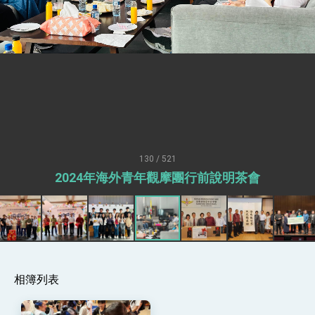
總統接受「法新社」（AFP）專訪內容
外交部長林佳龍於《外交事務》撰文指出：自由
世界 需要台灣，團結合作方能守護繁榮
外交部長林佳龍出席《台灣光華雜誌》50週年慶
「見證蛻變，分享世界的光華」開幕式，期許數
位轉 型迎向下個50年
總統主持「台美經濟繁榮夥伴對話」記者會 說
明臺美合作三大戰略方向 盼與民主夥伴共同引
領 下一個世代的繁榮
外交部長林佳龍接受印尼「時代雜誌」專訪，闡
述印太安全局勢，籲深化台印尼半導體供應鏈合
作
副總統接見美參議員蓋耶哥 強調美國是臺灣重
要合作夥伴
130 / 521
外交部長林佳龍午宴歡迎美國聯邦參議員蓋耶哥
2024年海外青年觀摩團行前說明茶會
訪問團
外交部長林佳龍接見美國智庫「德國馬歇爾基金
會」訪問團一行，深化跨大西洋戰略夥伴關係
臺美經貿談判獲階段性成果 卓揆期勉爭取時間完
成「臺美對等貿易協定」簽署
卓揆：臺美關稅談判階段性結果有助臺灣取得有
利戰略地位 全力支持「臺美對等貿易協定」簽署
相簿列表
外交部與數位發展部攜手合作，整合台灣雄厚數
位實力，達成固邦榮邦目標
外交部長林佳龍主持第35次「參與亞太經濟合作