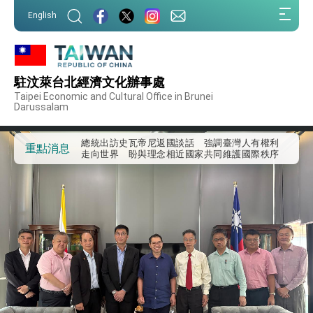
:::
English
:::
外交部重要言論
我國政府將在美國亞利桑納州設立「駐鳳凰城辦
事處」，進一步深化台美交流合作
駐汶萊台北經濟文化辦事處
第一屆亞太在宅醫療大會開幕 總統盼分享臺灣
Taipei Economic and Cultural Office in Brunei
經驗為亞太醫療照護發展開創新里程碑
Darussalam
外交部發布WHA文宣影片「台灣醫療點亮世界」
及「台灣智慧醫療與健康產業展」預告短片，向
世界展現台灣守護全球健康的創新能量
總統出訪史瓦帝尼返國談話 強調臺灣人有權利
重點消息
走向世界 盼與理念相近國家共同維護國際秩序
堅定走向世界 賴總統抵達史瓦帝尼王國進行國是
訪問
總統與五院院長新春茶敘 盼化分歧為團結、為
國家邁出合作第一步
總統農曆春節談話
台美貿易協議完成簽署達成6大目標、創5大歷史
性突破 總統強調將以3大面向加速臺灣經濟轉型
升級 籲請立院全力支持並盡速通過
臺美簽署「對等貿易協定」確立對等關稅15%且不
疊加 我輸美2072項產品豁免對等關稅