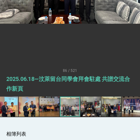
總統接受「法新社」（AFP）專訪內容
外交部長林佳龍於《外交事務》撰文指出：自由
世界 需要台灣，團結合作方能守護繁榮
外交部長林佳龍出席《台灣光華雜誌》50週年慶
「見證蛻變，分享世界的光華」開幕式，期許數
位轉 型迎向下個50年
總統主持「台美經濟繁榮夥伴對話」記者會 說
明臺美合作三大戰略方向 盼與民主夥伴共同引
領 下一個世代的繁榮
外交部長林佳龍接受印尼「時代雜誌」專訪，闡
述印太安全局勢，籲深化台印尼半導體供應鏈合
作
副總統接見美參議員蓋耶哥 強調美國是臺灣重
要合作夥伴
86 / 521
外交部長林佳龍午宴歡迎美國聯邦參議員蓋耶哥
2025.06.18—汶萊留台同學會拜會駐處 共譜交流合
訪問團
外交部長林佳龍接見美國智庫「德國馬歇爾基金
作新頁
會」訪問團一行，深化跨大西洋戰略夥伴關係
臺美經貿談判獲階段性成果 卓揆期勉爭取時間完
成「臺美對等貿易協定」簽署
卓揆：臺美關稅談判階段性結果有助臺灣取得有
利戰略地位 全力支持「臺美對等貿易協定」簽署
外交部與數位發展部攜手合作，整合台灣雄厚數
位實力，達成固邦榮邦目標
相簿列表
外交部長林佳龍主持第35次「參與亞太經濟合作