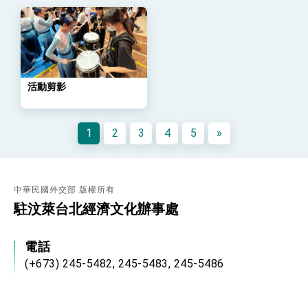
策略小組」跨部會會議
民調顯示多數國人滿意政府外交表現，高度支持
「總合外交」與台歐美日關係深化
總統以「韌性之島，希望之光」為題發表2026新
年談話
總統主持「守護民主台灣國安行動方案」記者
會 強調以實力守護台海和平 以決心掌握國家
活動剪影
命運
變局中 奮起的新臺灣 總統發表國慶演說
總統發表執政周年談話 盼面對未來挑戰 堅持
1
2
3
4
5
»
團結 迎風轉型 穩健前行
賴總統就職演說影片
總統重要談話
中華民國外交部 版權所有
駐汶萊台北經濟文化辦事處
外交部重要言論
我國政府將在美國亞利桑納州設立「駐鳳凰城辦
電話
事處」，進一步深化台美交流合作
(+673) 245-5482, 245-5483, 245-5486
傳真