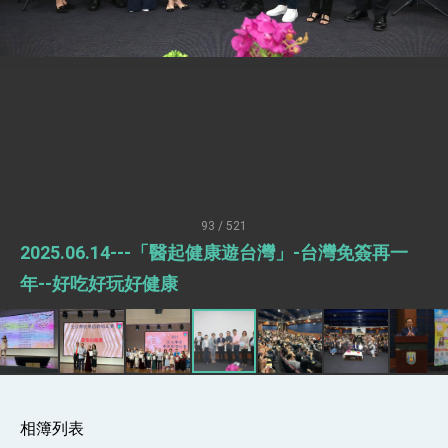
世界 需要台灣，團結合作方能守護繁榮
外交部長林佳龍出席《台灣光華雜誌》50週年慶
「見證蛻變，分享世界的光華」開幕式，期許數
位轉 型迎向下個50年
總統主持「台美經濟繁榮夥伴對話」記者會 說
明臺美合作三大戰略方向 盼與民主夥伴共同引
領 下一個世代的繁榮
外交部長林佳龍接受印尼「時代雜誌」專訪，闡
述印太安全局勢，籲深化台印尼半導體供應鏈合
作
外交部長林佳龍午宴歡迎美國聯邦參議員蓋耶哥
訪問團
外交部長林佳龍接見美國智庫「德國馬歇爾基金
會」訪問團一行，深化跨大西洋戰略夥伴關係
93 / 521
臺美經貿談判獲階段性成果 卓揆期勉爭取時間完
2025.06.14---「醫起健康遊台灣」-台灣免簽再一
成「臺美對等貿易協定」簽署
卓揆：臺美關稅談判階段性結果有助臺灣取得有
年--好吃好玩好健康
利戰略地位 全力支持「臺美對等貿易協定」簽署
外交部與數位發展部攜手合作，整合台灣雄厚數
位實力，達成固邦榮邦目標
外交部長林佳龍主持第35次「參與亞太經濟合作
策略小組」跨部會會議
民調顯示多數國人滿意政府外交表現，高度支持
「總合外交」與台歐美日關係深化
相簿列表
總統以「韌性之島，希望之光」為題發表2026新