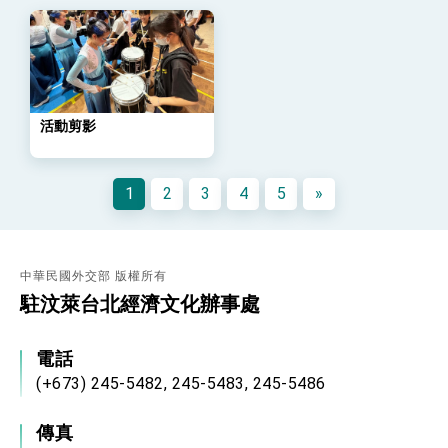
年談話
總統主持「守護民主台灣國安行動方案」記者
會 強調以實力守護台海和平 以決心掌握國家
命運
變局中 奮起的新臺灣 總統發表國慶演說
總統發表執政周年談話 盼面對未來挑戰 堅持
團結 迎風轉型 穩健前行
活動剪影
賴總統就職演說影片
1
2
3
4
5
»
總統重要談話
外交部重要言論
我國政府將在美國亞利桑納州設立「駐鳳凰城辦
中華民國外交部 版權所有
事處」，進一步深化台美交流合作
駐汶萊台北經濟文化辦事處
電話
(+673) 245-5482, 245-5483, 245-5486
傳真