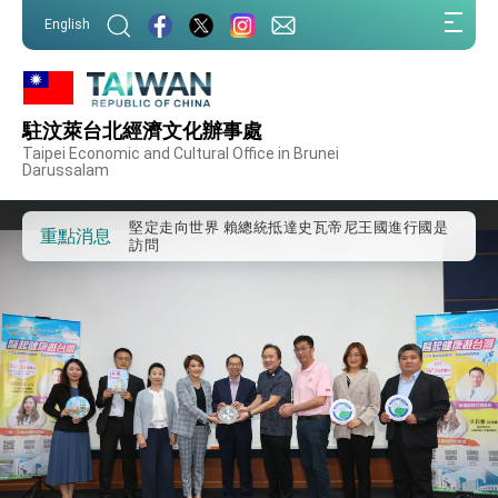
:::
外交部重要言論
English
:::
我國政府將在美國亞利桑納州設立「駐鳳凰城辦
事處」，進一步深化台美交流合作
第一屆亞太在宅醫療大會開幕 總統盼分享臺灣
經驗為亞太醫療照護發展開創新里程碑
駐汶萊台北經濟文化辦事處
外交部發布WHA文宣影片「台灣醫療點亮世界」
Taipei Economic and Cultural Office in Brunei
及「台灣智慧醫療與健康產業展」預告短片，向
Darussalam
世界展現台灣守護全球健康的創新能量
總統出訪史瓦帝尼返國談話 強調臺灣人有權利
走向世界 盼與理念相近國家共同維護國際秩序
堅定走向世界 賴總統抵達史瓦帝尼王國進行國是
重點消息
訪問
總統與五院院長新春茶敘 盼化分歧為團結、為
國家邁出合作第一步
總統農曆春節談話
台美貿易協議完成簽署達成6大目標、創5大歷史
性突破 總統強調將以3大面向加速臺灣經濟轉型
升級 籲請立院全力支持並盡速通過
臺美簽署「對等貿易協定」確立對等關稅15%且不
疊加 我輸美2072項產品豁免對等關稅
總統接受「法新社」（AFP）專訪內容
外交部長林佳龍於《外交事務》撰文指出：自由