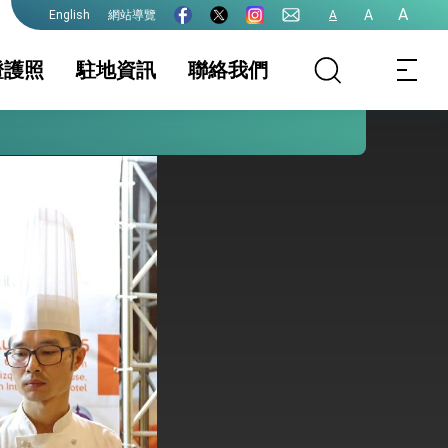
A
A
網站導覽
A
English
證護照
駐地資訊
聯絡我們
護全球健康的創新能量
務服務簡介
家相關資訊
領務新聞與訊息
簽證及入境須知
護照
生活資訊
證
保及性平諮詢機
文件證明
行事曆
台灣地區無戶籍國
民
港澳人士
其他及下載專區
院全力支持並盡速通過