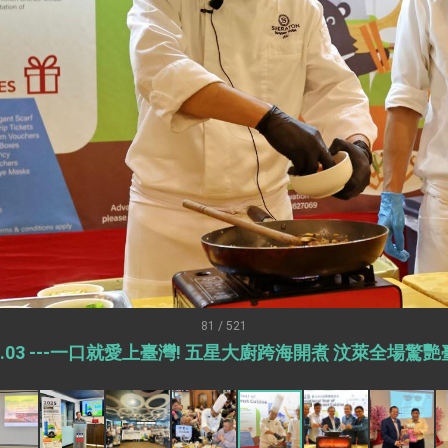
外交部長林佳龍出席《台灣光華雜誌》50週年慶「見證蛻變，分享世界的光華」開幕
會 說明臺美合作三大戰略方向 盼與民主夥伴共同引領 下一個世代的
訪，闡述印太安全局勢，籲深化台印尼半導體供應鏈合作
臺灣重要合作夥伴
蓋耶哥訪問團
爾基金會」訪問團一行，深化跨大西洋戰略夥伴關係
時間完成「臺美對等貿易協定」簽署
取得有利戰略地位 全力支持「臺美對等貿易協定」簽署
雄厚數位實力，達成固邦榮邦目標
81 / 521
.08.03 ---一口就愛上臺灣! 五星大廚跨海開煮 汶萊全場驚
濟合作策略小組」跨部會會議
度支持「總合外交」與台歐美日關係深化
總統以「韌性之島，希望之光」為題發表2026新 年談話