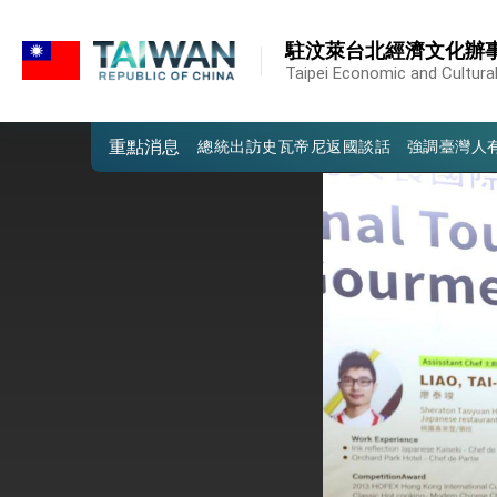
:::
我國政府將在美國亞利桑納州設立「駐鳳
:::
駐汶萊台北經濟文化辦
第一屆亞太在宅醫療大會開幕 總統盼分
Taipei Economic and Cultural
外交部發布WHA文宣影片「台灣醫療點
重點消息
總統出訪史瓦帝尼返國談話 強調臺灣人
堅定走向世界 賴總統抵達史瓦帝尼王國進
總統與五院院長新春茶敘 盼化分歧為團
總統農曆春節談話
台美貿易協議完成簽署達成6大目標、創5
臺美簽署「對等貿易協定」確立對等關稅15
總統接受「法新社」（AFP）專訪內容
外交部長林佳龍於《外交事務》撰文指出