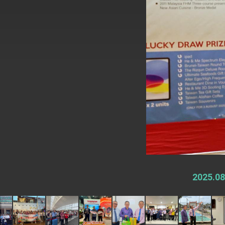
總統主持「台美經濟繁榮夥伴對話」記者
外交部長林佳龍接受印尼「時代雜誌」專
副總統接見美參議員蓋耶哥 強調美國是
外交部長林佳龍午宴歡迎美國聯邦參議員
外交部長林佳龍接見美國智庫「德國馬歇
臺美經貿談判獲階段性成果 卓揆期勉爭取
卓揆：臺美關稅談判階段性結果有助臺灣
外交部與數位發展部攜手合作，整合台灣
2025
外交部長林佳龍主持第35次「參與亞太經
民調顯示多數國人滿意政府外交表現，高