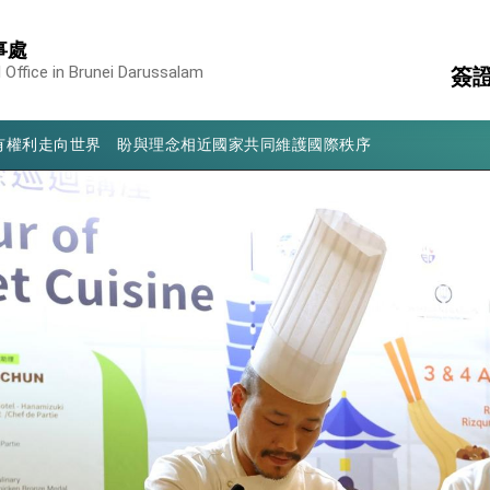
凰城辦事處」，進一步深化台美交流合作
事處
享臺灣經驗為亞太醫療照護發展開創新里程碑
 Office in Brunei Darussalam
簽
亮世界」及「台灣智慧醫療與健康產業展」預告短片，向世界展現台灣守
有權利走向世界 盼與理念相近國家共同維護國際秩序
領
國
行國是訪問
簽
消
構
結、為國家邁出合作第一步
陸
大歷史性突破 總統強調將以3大面向加速臺灣經濟轉型升級 籲請立
%且不疊加 我輸美2072項產品豁免對等關稅
：自由世界 需要台灣，團結合作方能守護繁榮