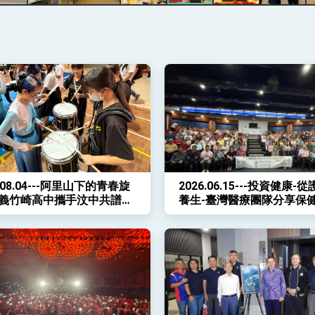
記者會 強調以實力守護台海和平 以決心掌握國家命運
說
 堅持團結 迎風轉型 穩健前行
6.08.04---阿里山下的青春旋
2026.06.15---投資健康-
凰城辦事處」，進一步深化台美交流合作
嘉義竹崎高中攜手汶中共譜交
養生-臺灣醫療團隊分享保
章