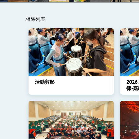
總統主持「守護民主台灣國安行動方案」
相簿列表
變局中 奮起的新臺灣 總統發表國慶演
總統發表執政周年談話 盼面對未來挑戰
賴總統就職演說影片
總統重要談話
外交部重要言論
活動剪影
202
我國政府將在美國亞利桑納州設立「駐鳳
律-
流樂