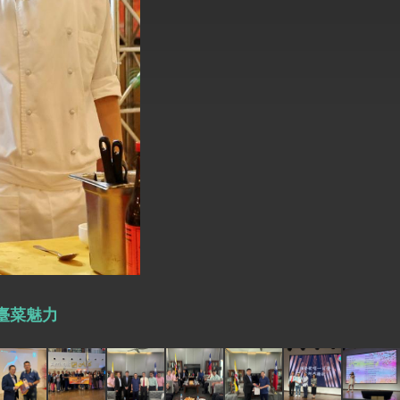
式，期許數位轉 型迎向下個50年
繁榮
艷臺菜魅力