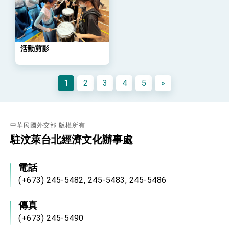
總統以「韌性之島，希望之光」為題發表2026新
年談話
總統主持「守護民主台灣國安行動方案」記者
會 強調以實力守護台海和平 以決心掌握國家
命運
活動剪影
變局中 奮起的新臺灣 總統發表國慶演說
總統發表執政周年談話 盼面對未來挑戰 堅持
團結 迎風轉型 穩健前行
1
2
3
4
5
»
賴總統就職演說影片
總統重要談話
中華民國外交部 版權所有
外交部重要言論
駐汶萊台北經濟文化辦事處
我國政府將在美國亞利桑納州設立「駐鳳凰城辦
事處」，進一步深化台美交流合作
電話
(+673) 245-5482, 245-5483, 245-5486
傳真
(+673) 245-5490