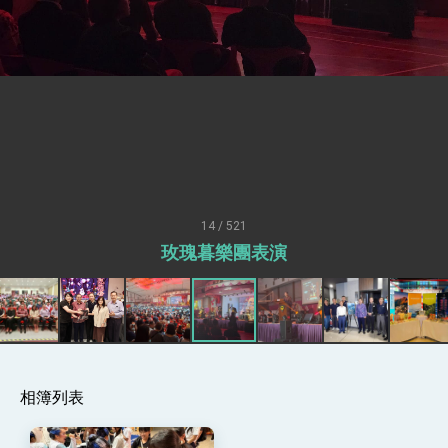
外交部長林佳龍於《外交事務》撰文指出：自由
世界 需要台灣，團結合作方能守護繁榮
外交部長林佳龍出席《台灣光華雜誌》50週年慶
「見證蛻變，分享世界的光華」開幕式，期許數
位轉 型迎向下個50年
總統主持「台美經濟繁榮夥伴對話」記者會 說
明臺美合作三大戰略方向 盼與民主夥伴共同引
領 下一個世代的繁榮
外交部長林佳龍接受印尼「時代雜誌」專訪，闡
述印太安全局勢，籲深化台印尼半導體供應鏈合
作
外交部長林佳龍午宴歡迎美國聯邦參議員蓋耶哥
訪問團
外交部長林佳龍接見美國智庫「德國馬歇爾基金
14 / 521
會」訪問團一行，深化跨大西洋戰略夥伴關係
玫瑰暮樂團表演
臺美經貿談判獲階段性成果 卓揆期勉爭取時間完
成「臺美對等貿易協定」簽署
卓揆：臺美關稅談判階段性結果有助臺灣取得有
利戰略地位 全力支持「臺美對等貿易協定」簽署
外交部與數位發展部攜手合作，整合台灣雄厚數
位實力，達成固邦榮邦目標
外交部長林佳龍主持第35次「參與亞太經濟合作
策略小組」跨部會會議
相簿列表
民調顯示多數國人滿意政府外交表現，高度支持
「總合外交」與台歐美日關係深化