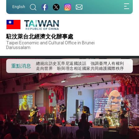
:::
English
外交部重要言論
:::
我國政府將在美國亞利桑納州設立「駐鳳凰城辦
事處」，進一步深化台美交流合作
第一屆亞太在宅醫療大會開幕 總統盼分享臺灣
駐汶萊台北經濟文化辦事處
經驗為亞太醫療照護發展開創新里程碑
Taipei Economic and Cultural Office in Brunei
外交部發布WHA文宣影片「台灣醫療點亮世界」
Darussalam
及「台灣智慧醫療與健康產業展」預告短片，向
世界展現台灣守護全球健康的創新能量
總統出訪史瓦帝尼返國談話 強調臺灣人有權利
走向世界 盼與理念相近國家共同維護國際秩序
重點消息
堅定走向世界 賴總統抵達史瓦帝尼王國進行國是
訪問
總統與五院院長新春茶敘 盼化分歧為團結、為
國家邁出合作第一步
總統農曆春節談話
台美貿易協議完成簽署達成6大目標、創5大歷史
性突破 總統強調將以3大面向加速臺灣經濟轉型
升級 籲請立院全力支持並盡速通過
臺美簽署「對等貿易協定」確立對等關稅15%且不
疊加 我輸美2072項產品豁免對等關稅
總統接受「法新社」（AFP）專訪內容