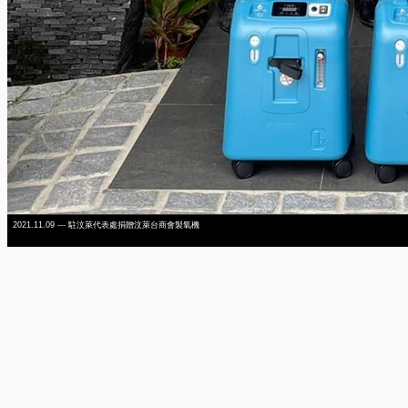
2021.11.09 --- 駐汶萊代表處捐贈汶萊台商會製氧機