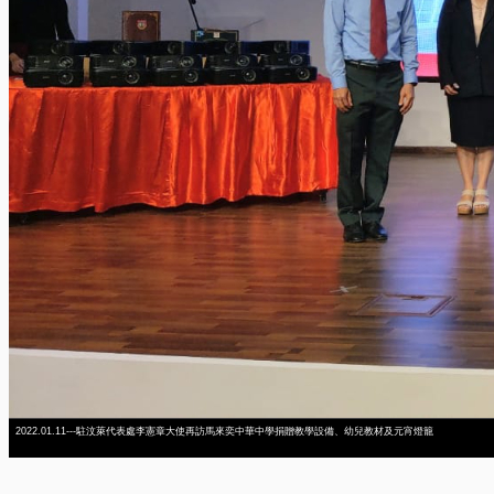
2022.01.11---駐汶萊代表處李憲章大使再訪馬來奕中華中學捐贈教學設備、幼兒教材及元宵燈籠