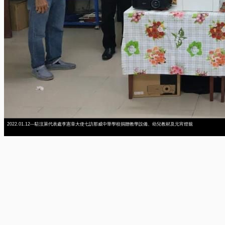
2022.01.12---駐汶萊代表處李憲章大使七訪那威中華學校捐贈教學設備、幼兒教材及元宵燈籠