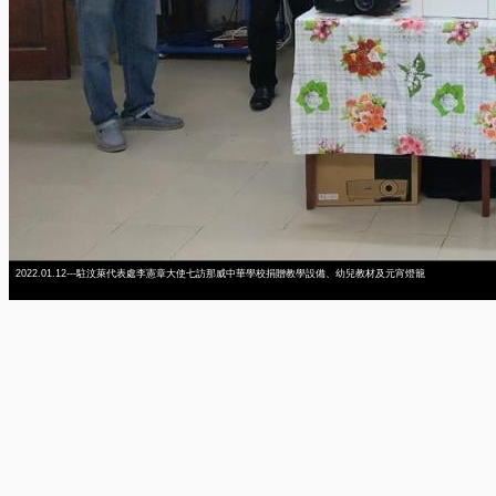
2022.01.12---駐汶萊代表處李憲章大使七訪那威中華學校捐贈教學設備、幼兒教材及元宵燈籠