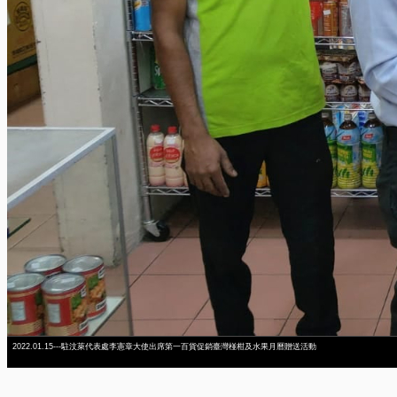
2022.01.15---駐汶萊代表處李憲章大使出席第一百貨促銷臺灣椪柑及水果月曆贈送活動