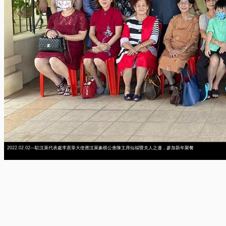
2022.02.02---駐汶萊代表處李憲章大使應汶萊象棋公會陳主席仙福暨夫人之邀，參加新年聚餐