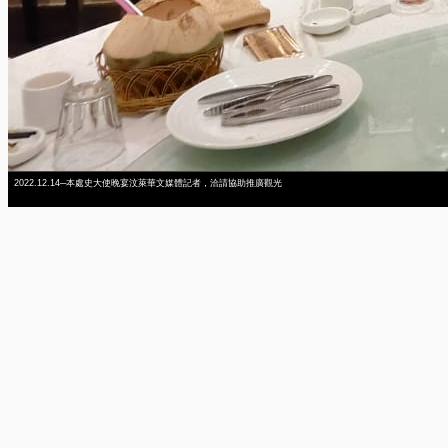
2022.12.14─本處史大使晚宴汶萊華文媒體記者，洽請協助推廣觀光