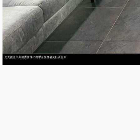
史大使亞平與僑委會傑出獎學金受獎者黃鈺凌合影