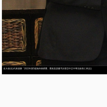
史大使(右)代表頒贈「2022年第5屆海外師鐸獎」獎座及證書予詩里亞中正中學沈校長仁祥(左)