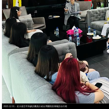
2023.12.01 - 史大使亞平與參訪團員介紹台灣國情及簡報訪台行程