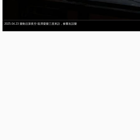
2025.04.23 樂動汶萊夜空-龍潭愛樂三度來訪，奏響友誼樂