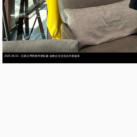
2025.06.02---汶萊台灣商會拜會駐處 啟動台汶交流合作新篇章