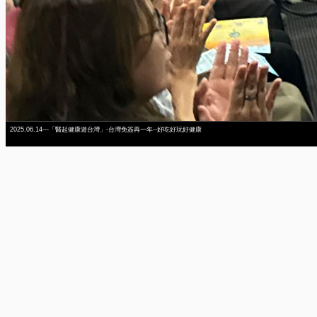
2025.06.14---「醫起健康遊台灣」-台灣免簽再一年--好吃好玩好健康