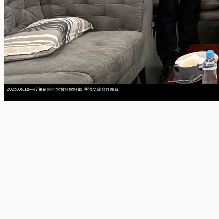
2025.06.18—汶萊留台同學會拜會駐處 共譜交流合作新頁