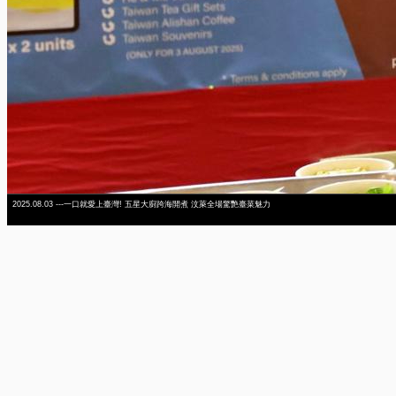
2025.08.03 ---一口就愛上臺灣! 五星大廚跨海開煮 汶萊全場驚艷臺菜魅力