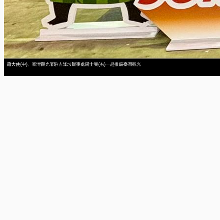
蕭大使(中)、臺灣觀光署駐吉隆坡辦事處周士弼(右)一起推廣臺灣觀光