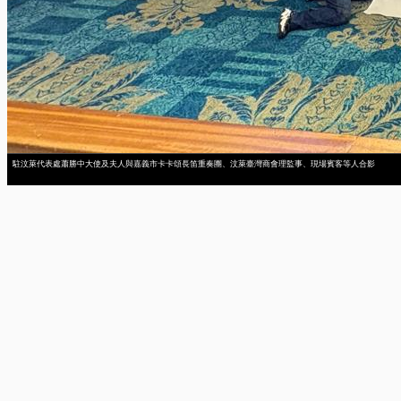
駐汶萊代表處蕭勝中大使及夫人與嘉義市卡卡頌長笛重奏團、汶萊臺灣商會理監事、現場賓客等人合影