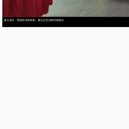
蕭大使於「墨韻乾坤賀新春」書法交流活動現場致詞