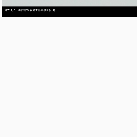
蕭大使(左1)捐贈教學設備予孫董事長(右1)