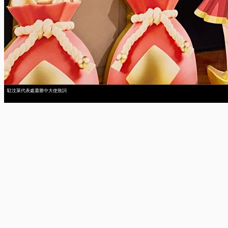
駐汶萊代表處蕭勝中大使致詞