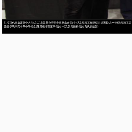
駐汶萊代表處蕭勝中大使(左二)及汶萊台灣商會吳家鑫會長(中)以及玫瑰暮樂團蘇世揚團長(左一)贈送玫瑰暮音
樂書予馬來奕中華中學紀念(陳勇樻署理董事長(右一)及張貴娟校長(右2)代表接受)