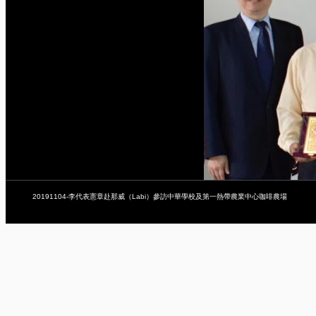
20191104-李代表憲章赴那威（Labi）參訪中華學校及第一熱帶農業中心咖啡農場