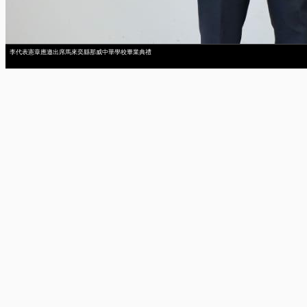
李代表憲章應邀出席馬來奕縣那威中華學校畢業典禮