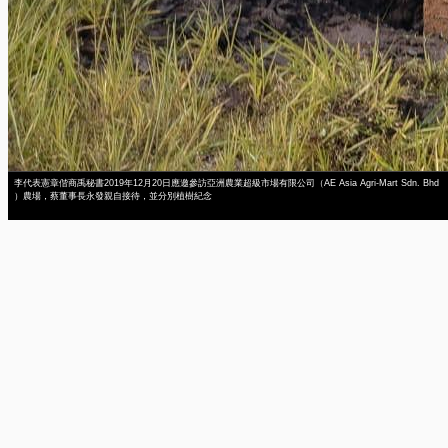
李代表憲章偕商禹秘書2019年12月20日應邀參訪亞洲農業超級市場有限公司（AE Asia Agri-Mart Sdn. Bhd
）農場，蔡董事長永發親自接待，並分別植樹紀念