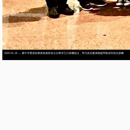
2020.01.16 --- 臺中市豐原區農會推廣部張主任喬淳乙行搭機抵汶，李代表及麥僑務顧問順成等前往接機