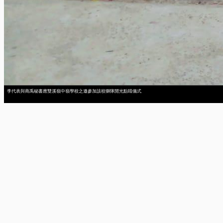
李代表與商禹秘書應雙溪嶺中嶺學校之邀參加該校獅隊開光點睛儀式