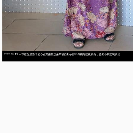
2020.05.13 ---本處促成臺灣愛心企業捐贈汶萊華校自動手部消毒機等防疫物資，協助各校防制疫情