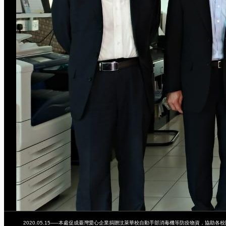
2020.05.15—–本處促成臺灣愛心企業捐贈汶萊華校自動手部消毒機等防疫物資，協助各