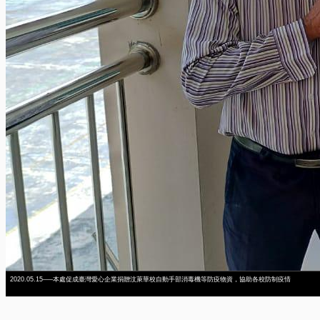
2020.05.15—–本處促成臺灣愛心企業捐贈汶萊華校自動手部消毒機等防疫物資，協助各校防制疫情