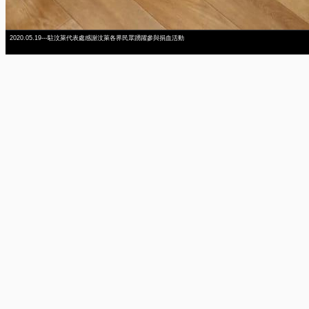
2020.05.19---駐汶萊代表處感謝汶萊各界民眾踴躍參與捐血活動