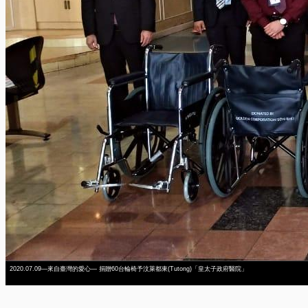
2020.07.09—來自臺灣的愛心— 捐贈60台輪椅予汶萊都東(Tutong)「皇太子政府醫院」