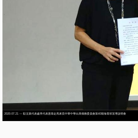
2020.07.21 --- 駐汶萊代表處李代表憲章赴馬來奕中華中學出席僑務委員會第40期海青班宣導說明會